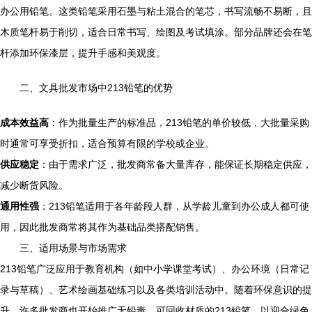
办公用铅笔。这类铅笔采用石墨与粘土混合的笔芯，书写流畅不易断，且
木质笔杆易于削切，适合日常书写、绘图及考试填涂。部分品牌还会在笔
杆添加环保漆层，提升手感和美观度。
二、文具批发市场中213铅笔的优势
成本效益高
：作为批量生产的标准品，213铅笔的单价较低，大批量采购
时通常可享受折扣，适合预算有限的学校或企业。
供应稳定
：由于需求广泛，批发商常备大量库存，能保证长期稳定供应，
减少断货风险。
通用性强
：213铅笔适用于各年龄段人群，从学龄儿童到办公成人都可使
用，因此批发商常将其作为基础品类搭配销售。
三、适用场景与市场需求
213铅笔广泛应用于教育机构（如中小学课堂考试）、办公环境（日常记
录与草稿）、艺术绘画基础练习以及各类培训活动中。随着环保意识的提
升，许多批发商也开始推广无铅毒、可回收材质的213铅笔，以迎合绿色