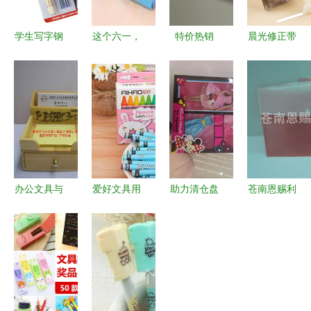
学生写字钢
这个六一，
特价热销
晨光修正带
笔批发优选
海图北馆陪
日韩文具可
大容量涂改
1018B吸卡
你过——文
爱忍者兔中
带为小学生
装钢笔详解
具用品批发
性笔，8g轻
学习保驾护
与市场前景
让节日更有
巧卡通水笔
航
意义
批发之选
办公文具与
爱好文具用
助力清仓盘
苍南恩赐利
庆典礼品一
品品质优选
活资金——
文具 档案
站式批发
一手批发精
专业收购工
袋产品列表
解锁企业采
准对接厂家
厂积压库存
购新选择
源头
的全攻略