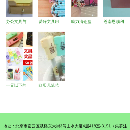
意义
批发之选
办公文具与
爱好文具用
助力清仓盘
苍南恩赐利
庆典礼品一
品品质优选
活资金——
文具 档案
站式批发
一手批发精
专业收购工
袋产品列表
解锁企业采
准对接厂家
厂积压库存
购新选择
源头
的全攻略
一元以下的
欧贝儿笔芯
惊喜 小礼
办公桌面用
品引爆学校
品优选，厂
活动创意激
家直供与批
励
发全解析
地址：北京市密云区鼓楼东大街3号山水大厦4层418室-3151（集群注