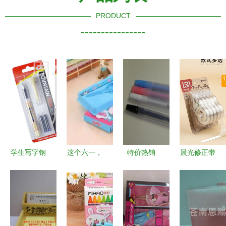
PRODUCT
----------------
学生写字钢
这个六一，
特价热销
晨光修正带
笔批发优选
海图北馆陪
日韩文具可
大容量涂改
1018B吸卡
你过——文
爱忍者兔中
带为小学生
装钢笔详解
具用品批发
性笔，8g轻
学习保驾护
与市场前景
让节日更有
巧卡通水笔
航