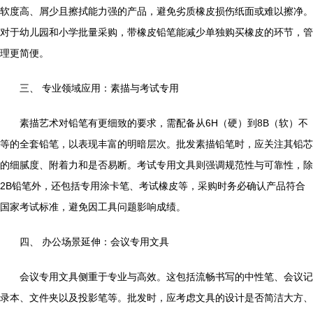
软度高、屑少且擦拭能力强的产品，避免劣质橡皮损伤纸面或难以擦净。
对于幼儿园和小学批量采购，带橡皮铅笔能减少单独购买橡皮的环节，管
理更简便。
三、 专业领域应用：素描与考试专用
素描艺术对铅笔有更细致的要求，需配备从6H（硬）到8B（软）不
等的全套铅笔，以表现丰富的明暗层次。批发素描铅笔时，应关注其铅芯
的细腻度、附着力和是否易断。考试专用文具则强调规范性与可靠性，除
2B铅笔外，还包括专用涂卡笔、考试橡皮等，采购时务必确认产品符合
国家考试标准，避免因工具问题影响成绩。
四、 办公场景延伸：会议专用文具
会议专用文具侧重于专业与高效。这包括流畅书写的中性笔、会议记
录本、文件夹以及投影笔等。批发时，应考虑文具的设计是否简洁大方、