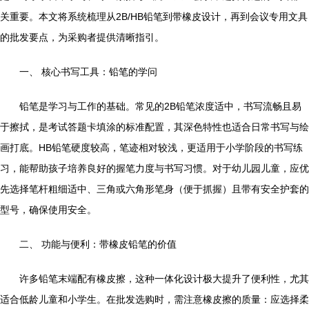
关重要。本文将系统梳理从2B/HB铅笔到带橡皮设计，再到会议专用文具
的批发要点，为采购者提供清晰指引。
一、 核心书写工具：铅笔的学问
铅笔是学习与工作的基础。常见的2B铅笔浓度适中，书写流畅且易
于擦拭，是考试答题卡填涂的标准配置，其深色特性也适合日常书写与绘
画打底。HB铅笔硬度较高，笔迹相对较浅，更适用于小学阶段的书写练
习，能帮助孩子培养良好的握笔力度与书写习惯。对于幼儿园儿童，应优
先选择笔杆粗细适中、三角或六角形笔身（便于抓握）且带有安全护套的
型号，确保使用安全。
二、 功能与便利：带橡皮铅笔的价值
许多铅笔末端配有橡皮擦，这种一体化设计极大提升了便利性，尤其
适合低龄儿童和小学生。在批发选购时，需注意橡皮擦的质量：应选择柔