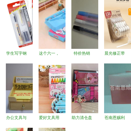
学生写字钢
这个六一，
特价热销
晨光修正带
笔批发优选
海图北馆陪
日韩文具可
大容量涂改
1018B吸卡
你过——文
爱忍者兔中
带为小学生
装钢笔详解
具用品批发
性笔，8g轻
学习保驾护
与市场前景
让节日更有
巧卡通水笔
航
意义
批发之选
办公文具与
爱好文具用
助力清仓盘
苍南恩赐利
庆典礼品一
品品质优选
活资金——
文具 档案