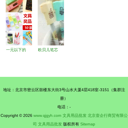
站式批发
一手批发精
专业收购工
袋产品列表
解锁企业采
准对接厂家
厂积压库存
购新选择
源头
的全攻略
一元以下的
欧贝儿笔芯
惊喜 小礼
办公桌面用
品引爆学校
品优选，厂
活动创意激
家直供与批
励
发全解析
地址：北京市密云区鼓楼东大街3号山水大厦4层418室-3151（集群注
册）
电话：-
Copyright © 2026
www.qjgyh.com
文具用品批发
北京壹企行商贸有限公
司
文具用品批发
版权所有
Sitemap