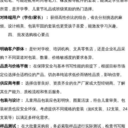
度铅笔、可能还配有时尚卷笔刀、橡皮擦等配件的套装，能满足学生基本
所需，是开学季、儿童节礼品或班级奖励的热门选择。
对终端用户（学生/家长）：
获得高性价比的组合，省去分别挑选的麻
烦。设计精美、包装牢固的套装也更受孩子喜爱，能激发学习兴趣。
四、 批发选购核心要点
明确客户群体：
是针对学校、培训机构、文具零售店，还是企业礼品采
购？不同渠道对包装、数量、价格敏感度的要求各异。
品质与价格平衡：
在保障安全与基本书写性能的前提下，根据目标市场
定位选择合适档位的产品。切勿单纯追求低价而牺牲品质，影响信誉。
供应商考察：
选择信誉良好、资质齐全的生产厂家或大型经销商。了解
其生产能力、质检流程和售后服务。
包装与设计：
儿童用品包装应色彩明快、图案活泼，符合儿童审美。包
装材质也应安全环保。考虑提供不同规格的套装（如6支装、12支装、24
支装等）以满足多样化需求。
样品测试：
在大批量采购前，务必索取样品进行实际测试，检查书写顺