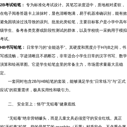
2B考试铅笔：
专为标准化考试设计。其笔芯浓度适中，质地相对柔软，
在电子阅卷答题卡上涂抹时，显色清晰饱满，易于机器准确识别，能有效
避免因填涂过浅导致的误判。批发此类铅笔，主要目标客户是小学中高年
级学生、备考各类竞赛或阶段性测试的群体，以及学校统一采购用于模拟
考试。
HB书写铅笔：
日常学习的“全能选手”。其硬度和黑度介于H与B之间，书
写感流畅，字迹清晰且不易断芯，非常适合小学生日常的汉字书写、数学
演算和绘画草图。它是学生铅笔盒里的常备主力，市场需求量最大且稳
定。
一套同时包含2B与HB铅笔的套装，能够满足学生“日常练习”与“正式
应试”的双重需求，极具实用性和吸引力。
二、 安全至上：恪守“无铅毒”健康底线
“无铅毒”绝非营销噱头，而是儿童文具必须坚守的安全红线。真正
的“无铅毒”铅笔，指的是笔芯的 graphite（石墨）材质安全，不含重金属