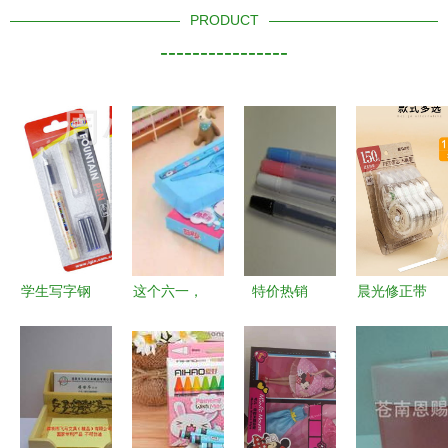
PRODUCT
----------------
学生写字钢
这个六一，
特价热销
晨光修正带
笔批发优选
海图北馆陪
日韩文具可
大容量涂改
1018B吸卡
你过——文
爱忍者兔中
带为小学生
装钢笔详解
具用品批发
性笔，8g轻
学习保驾护
与市场前景
让节日更有
巧卡通水笔
航
意义
批发之选