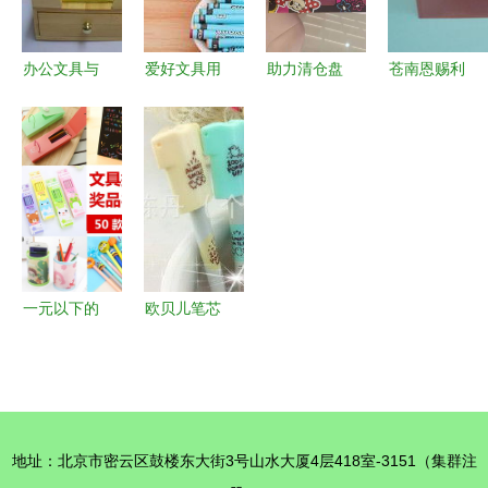
办公文具与
爱好文具用
助力清仓盘
苍南恩赐利
庆典礼品一
品品质优选
活资金——
文具 档案
站式批发
一手批发精
专业收购工
袋产品列表
解锁企业采
准对接厂家
厂积压库存
购新选择
源头
的全攻略
一元以下的
欧贝儿笔芯
惊喜 小礼
办公桌面用
品引爆学校
品优选，厂
活动创意激
家直供与批
励
发全解析
地址：北京市密云区鼓楼东大街3号山水大厦4层418室-3151（集群注