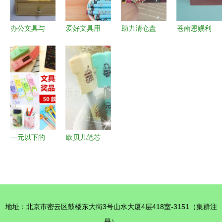
办公文具与
爱好文具用
助力清仓盘
苍南恩赐利
庆典礼品一
品品质优选
活资金——
文具 档案
站式批发
一手批发精
专业收购工
袋产品列表
解锁企业采
准对接厂家
厂积压库存
购新选择
源头
的全攻略
一元以下的
欧贝儿笔芯
惊喜 小礼
办公桌面用
品引爆学校
品优选，厂
活动创意激
家直供与批
励
发全解析
地址：北京市密云区鼓楼东大街3号山水大厦4层418室-3151（集群注
册）