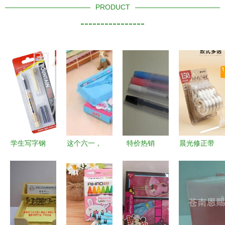
PRODUCT
----------------
学生写字钢
这个六一，
特价热销
晨光修正带
笔批发优选
海图北馆陪
日韩文具可
大容量涂改
1018B吸卡
你过——文
爱忍者兔中
带为小学生
装钢笔详解
具用品批发
性笔，8g轻
学习保驾护
与市场前景
让节日更有
巧卡通水笔
航
意义
批发之选