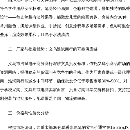
符合学生用品安全标准。笔身轻巧易握，色彩鲜艳饱满，叠加独特的飘香
设计——每支笔带有淡雅果香，能激发儿童的绘画兴趣。盒装内含36种
常用颜色，满足课堂作业、手抄报、创意涂鸦等多场景需求，色彩可混合
叠涂，渲染效果柔和，且易于水洗清洁。
二、厂家与批发优势：义乌浩斌商行的可靠供应链
义乌市浩斌电子商务商行深耕文具批发领域，依托义乌小商品市场的
资源网络，提供稳定的货源与有竞争力的价格。作为厂家直供或一级代理
商，浩斌商行能减少中间环节，确保批发价低于零售市场30%-50%。对
于学校采购、文具店或电商卖家而言，批量订购可享受阶梯折扣，支持定
制包装与混批服务，配送覆盖全国，物流效率高。
三、价格与性价比分析
根据市场调研，西瓜太郎36色飘香水彩笔的零售价通常在15-25元区