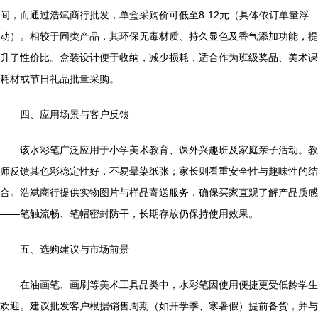
间，而通过浩斌商行批发，单盒采购价可低至8-12元（具体依订单量浮
动）。相较于同类产品，其环保无毒材质、持久显色及香气添加功能，提
升了性价比。盒装设计便于收纳，减少损耗，适合作为班级奖品、美术课
耗材或节日礼品批量采购。
四、应用场景与客户反馈
该水彩笔广泛应用于小学美术教育、课外兴趣班及家庭亲子活动。教
师反馈其色彩稳定性好，不易晕染纸张；家长则看重安全性与趣味性的结
合。浩斌商行提供实物图片与样品寄送服务，确保买家直观了解产品质感
——笔触流畅、笔帽密封防干，长期存放仍保持使用效果。
五、选购建议与市场前景
在油画笔、画刷等美术工具品类中，水彩笔因使用便捷更受低龄学生
欢迎。建议批发客户根据销售周期（如开学季、寒暑假）提前备货，并与