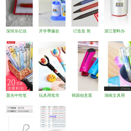
深圳乐亿佳
开学季爆款
订造皇 简
浙江塑料办
文具 其他
推荐 批发
易圆珠笔，
公用品批发
笔类产品列
小学生奖品
企业礼品的
打造高效办
表与批发优
与文具套
低调名片
公的优质选
势全解析
装，助力幼
择
儿园奖励用
品市场
晨光中性笔
玩具用笔市
韩国创意晨
湖南文具用
芯 书写流
场晴雨表
光文具 彩
品批发市场
畅办公与学
从批发价格
色办公订书
概览 价格
习的好伴侣
到制造商的
机正品代理
与供应商指
全面解析
批发的市场
南